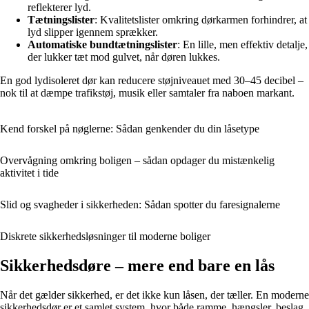
reflekterer lyd.
Tætningslister
: Kvalitetslister omkring dørkarmen forhindrer, at
lyd slipper igennem sprækker.
Automatiske bundtætningslister
: En lille, men effektiv detalje,
der lukker tæt mod gulvet, når døren lukkes.
En god lydisoleret dør kan reducere støjniveauet med 30–45 decibel –
nok til at dæmpe trafikstøj, musik eller samtaler fra naboen markant.
Kend forskel på nøglerne: Sådan genkender du din låsetype
Overvågning omkring boligen – sådan opdager du mistænkelig
aktivitet i tide
Slid og svagheder i sikkerheden: Sådan spotter du faresignalerne
Diskrete sikkerhedsløsninger til moderne boliger
Sikkerhedsdøre – mere end bare en lås
Når det gælder sikkerhed, er det ikke kun låsen, der tæller. En moderne
sikkerhedsdør er et samlet system, hvor både ramme, hængsler, beslag