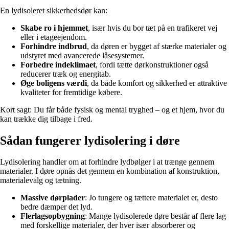
En lydisoleret sikkerhedsdør kan:
Skabe ro i hjemmet
, især hvis du bor tæt på en trafikeret vej
eller i etageejendom.
Forhindre indbrud
, da døren er bygget af stærke materialer og
udstyret med avancerede låsesystemer.
Forbedre indeklimaet
, fordi tætte dørkonstruktioner også
reducerer træk og energitab.
Øge boligens værdi
, da både komfort og sikkerhed er attraktive
kvaliteter for fremtidige købere.
Kort sagt: Du får både fysisk og mental tryghed – og et hjem, hvor du
kan trække dig tilbage i fred.
Sådan fungerer lydisolering i døre
Lydisolering handler om at forhindre lydbølger i at trænge gennem
materialer. I døre opnås det gennem en kombination af konstruktion,
materialevalg og tætning.
Massive dørplader
: Jo tungere og tættere materialet er, desto
bedre dæmper det lyd.
Flerlagsopbygning
: Mange lydisolerede døre består af flere lag
med forskellige materialer, der hver især absorberer og