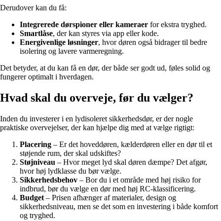
Derudover kan du få:
Integrerede dørspioner eller kameraer
for ekstra tryghed.
Smartlåse
, der kan styres via app eller kode.
Energivenlige løsninger
, hvor døren også bidrager til bedre
isolering og lavere varmeregning.
Det betyder, at du kan få en dør, der både ser godt ud, føles solid og
fungerer optimalt i hverdagen.
Hvad skal du overveje, før du vælger?
Inden du investerer i en lydisoleret sikkerhedsdør, er der nogle
praktiske overvejelser, der kan hjælpe dig med at vælge rigtigt:
Placering
– Er det hoveddøren, kælderdøren eller en dør til et
støjende rum, der skal udskiftes?
Støjniveau
– Hvor meget lyd skal døren dæmpe? Det afgør,
hvor høj lydklasse du bør vælge.
Sikkerhedsbehov
– Bor du i et område med høj risiko for
indbrud, bør du vælge en dør med høj RC-klassificering.
Budget
– Prisen afhænger af materialer, design og
sikkerhedsniveau, men se det som en investering i både komfort
og tryghed.