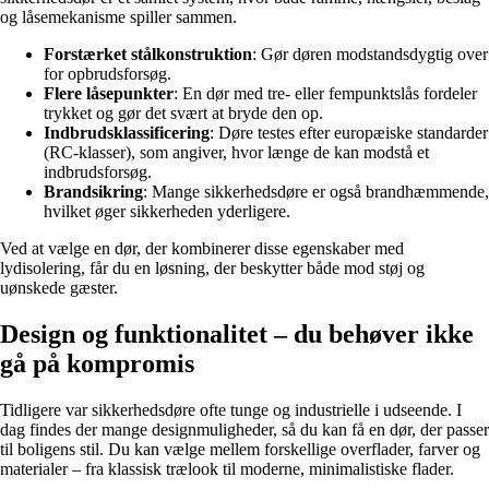
og låsemekanisme spiller sammen.
Forstærket stålkonstruktion
: Gør døren modstandsdygtig over
for opbrudsforsøg.
Flere låsepunkter
: En dør med tre- eller fempunktslås fordeler
trykket og gør det svært at bryde den op.
Indbrudsklassificering
: Døre testes efter europæiske standarder
(RC-klasser), som angiver, hvor længe de kan modstå et
indbrudsforsøg.
Brandsikring
: Mange sikkerhedsdøre er også brandhæmmende,
hvilket øger sikkerheden yderligere.
Ved at vælge en dør, der kombinerer disse egenskaber med
lydisolering, får du en løsning, der beskytter både mod støj og
uønskede gæster.
Design og funktionalitet – du behøver ikke
gå på kompromis
Tidligere var sikkerhedsdøre ofte tunge og industrielle i udseende. I
dag findes der mange designmuligheder, så du kan få en dør, der passer
til boligens stil. Du kan vælge mellem forskellige overflader, farver og
materialer – fra klassisk trælook til moderne, minimalistiske flader.