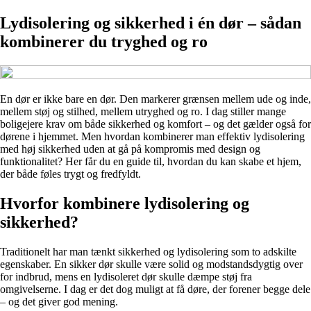
Lydisolering og sikkerhed i én dør – sådan
kombinerer du tryghed og ro
En dør er ikke bare en dør. Den markerer grænsen mellem ude og inde,
mellem støj og stilhed, mellem utryghed og ro. I dag stiller mange
boligejere krav om både sikkerhed og komfort – og det gælder også for
dørene i hjemmet. Men hvordan kombinerer man effektiv lydisolering
med høj sikkerhed uden at gå på kompromis med design og
funktionalitet? Her får du en guide til, hvordan du kan skabe et hjem,
der både føles trygt og fredfyldt.
Hvorfor kombinere lydisolering og
sikkerhed?
Traditionelt har man tænkt sikkerhed og lydisolering som to adskilte
egenskaber. En sikker dør skulle være solid og modstandsdygtig over
for indbrud, mens en lydisoleret dør skulle dæmpe støj fra
omgivelserne. I dag er det dog muligt at få døre, der forener begge dele
– og det giver god mening.