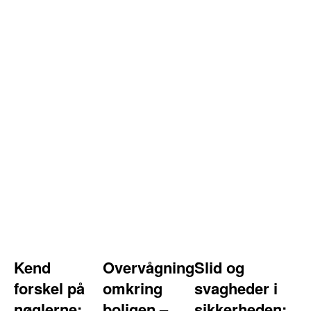
Kend
Overvågning
Slid og
forskel på
omkring
svagheder i
nøglerne:
boligen –
sikkerheden: