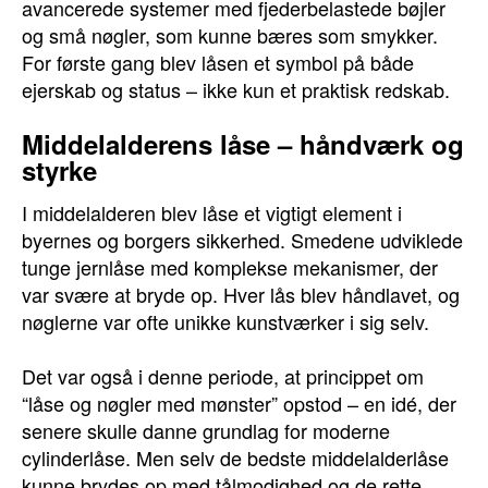
avancerede systemer med fjederbelastede bøjler
og små nøgler, som kunne bæres som smykker.
For første gang blev låsen et symbol på både
ejerskab og status – ikke kun et praktisk redskab.
Middelalderens låse – håndværk og
styrke
I middelalderen blev låse et vigtigt element i
byernes og borgers sikkerhed. Smedene udviklede
tunge jernlåse med komplekse mekanismer, der
var svære at bryde op. Hver lås blev håndlavet, og
nøglerne var ofte unikke kunstværker i sig selv.
Det var også i denne periode, at princippet om
“låse og nøgler med mønster” opstod – en idé, der
senere skulle danne grundlag for moderne
cylinderlåse. Men selv de bedste middelalderlåse
kunne brydes op med tålmodighed og de rette