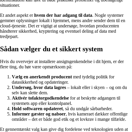
situationer.
Et andet aspekt er
hvem der har adgang til data
. Nogle systemer
gemmer oplysninger lokalt i hjemmet, mens andre sender dem til en
cloud-tjeneste. Det er vigtigt at undersøge, hvordan producenten
håndterer sikkerhed, kryptering og eventuel deling af data med
tredjepart.
Sådan vælger du et sikkert system
Hvis du overvejer at installere ansigtsgenkendelse i dit hjem, er der
flere ting, du bør være opmærksom på:
Vælg en anerkendt producent
med tydelig politik for
datasikkerhed og opdateringer.
Undersøg, hvor data lagres
– lokalt eller i skyen – og om du
selv kan slette dem.
Aktivér tofaktorgodkendelse
for at beskytte adgangen til
systemets app eller kontrolpanel.
Hold softwaren opdateret
, så du undgår sårbarheder.
Informer gæster og naboer
, hvis kameraet dækker offentlige
områder – det er både god etik og et lovkrav i mange tilfælde.
Et gennemtænkt valg kan give dig fordelene ved teknologien uden at