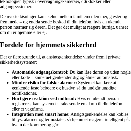
teknologien typisk i overvågningskameraer, dørklokker eller
adgangssystemer.
De nyeste løsninger kan skelne mellem familiemedlemmer, gæster og
fremmede – og endda sende besked til din telefon, hvis en ukendt
person nærmer sig døren. Det gør det muligt at reagere hurtigt, uanset
om du er hjemme eller ej.
Fordele for hjemmets sikkerhed
Der er flere grunde til, at ansigtsgenkendelse vinder frem i private
sikkerhedssystemer:
Automatisk adgangskontrol:
Du kan låse døren op uden nøgle
eller kode – kameraet genkender dig og åbner automatisk.
Mindre risiko for falske alarmer:
Systemet kan lære at
genkende faste beboere og husdyr, så du undgår unødige
notifikationer.
Hurtigere reaktion ved indbrud:
Hvis en ukendt person
registreres, kan systemet straks sende en alarm til din telefon
eller et vagtfirma.
Integration med smart home:
Ansigtsgenkendelse kan kobles
til lys, alarmer og termostater, så hjemmet reagerer intelligent på,
hvem der kommer og går.