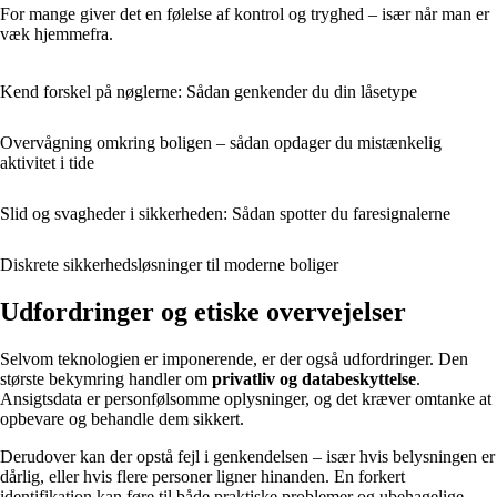
For mange giver det en følelse af kontrol og tryghed – især når man er
væk hjemmefra.
Kend forskel på nøglerne: Sådan genkender du din låsetype
Overvågning omkring boligen – sådan opdager du mistænkelig
aktivitet i tide
Slid og svagheder i sikkerheden: Sådan spotter du faresignalerne
Diskrete sikkerhedsløsninger til moderne boliger
Udfordringer og etiske overvejelser
Selvom teknologien er imponerende, er der også udfordringer. Den
største bekymring handler om
privatliv og databeskyttelse
.
Ansigtsdata er personfølsomme oplysninger, og det kræver omtanke at
opbevare og behandle dem sikkert.
Derudover kan der opstå fejl i genkendelsen – især hvis belysningen er
dårlig, eller hvis flere personer ligner hinanden. En forkert
identifikation kan føre til både praktiske problemer og ubehagelige